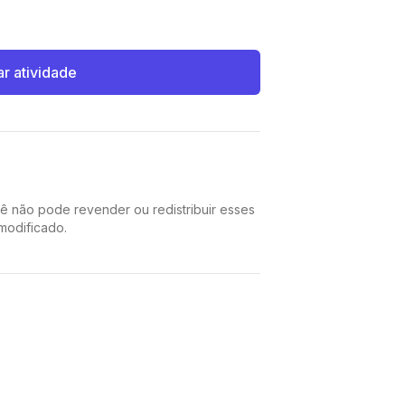
ar atividade
cê não pode revender ou redistribuir esses
 modificado.
Pinterest