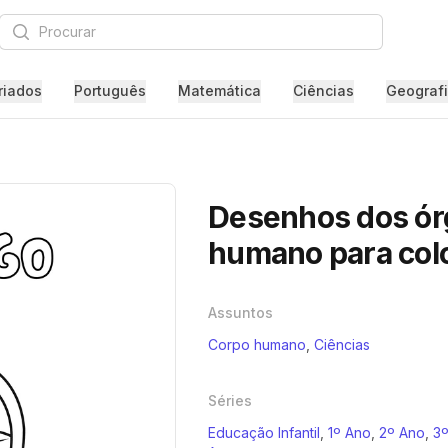
Procurar
riados
Português
Matemática
Ciências
Geograf
Desenhos dos ór
humano para colo
Assuntos
Corpo humano
,
Ciências
Séries
Educação Infantil
,
1º Ano
,
2º Ano
,
3