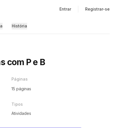
Entrar
Registrar-se
ia
História
s com P e B
Páginas
15 páginas
Tipos
Atividades