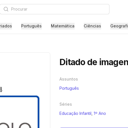
Procurar
riados
Português
Matemática
Ciências
Geograf
Ditado de imagen
Assuntos
Português
Séries
Educação Infantil
,
1º Ano