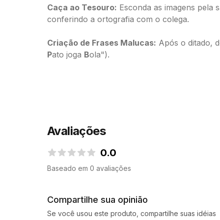
Caça ao Tesouro:
Esconda as imagens pela s
conferindo a ortografia com o colega.
Criação de Frases Malucas:
Após o ditado, 
P
ato joga
B
ola").
Avaliações
0.0
0.0 de 5 estrelas
Baseado em 0 avaliações
Compartilhe sua opinião
Se você usou este produto, compartilhe suas idéias