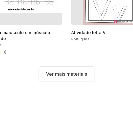
o maiúsculo e minúsculo
Atividade letra V
ado
Português
s
(1)
Ver mais materiais