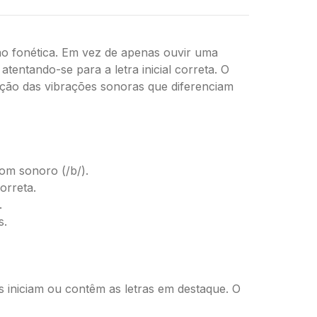
ão fonética. Em vez de apenas ouvir uma
entando-se para a letra inicial correta. O
cepção das vibrações sonoras que diferenciam
som sonoro (/b/).
orreta.
.
s.
s iniciam ou contêm as letras em destaque. O