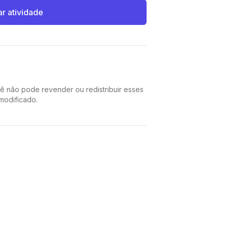
ar atividade
cê não pode revender ou redistribuir esses
 modificado.
Pinterest