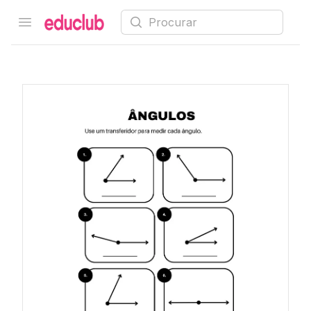
Procurar
Open menu
Educlub