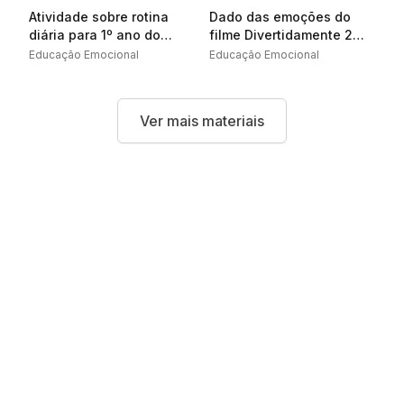
Atividade sobre rotina
Dado das emoções do
diária para 1º ano do
filme Divertidamente 2
Fundamental
para imprimir
Educação Emocional
Educação Emocional
Ver mais materiais