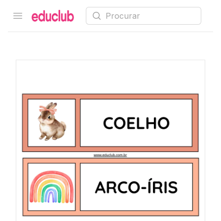
Procurar
Open menu
Educlub