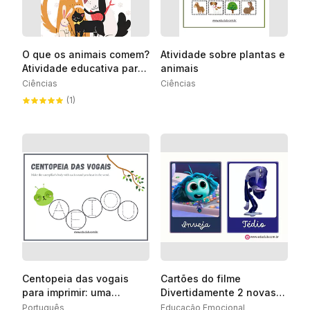
O que os animais comem?
Atividade sobre plantas e
Atividade educativa para
animais
imprimir
Ciências
Ciências
(1)
Centopeia das vogais
Cartões do filme
para imprimir: uma
Divertidamente 2 novas
atividade divertida para
emoções
Português
Educação Emocional