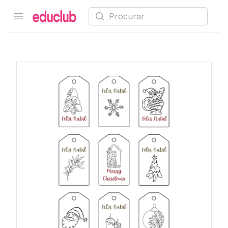
Procurar
Open menu
Educlub