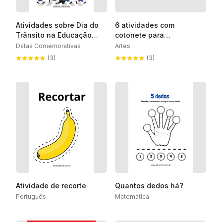
Atividades sobre Dia do
6 atividades com
Trânsito na Educação
cotonete para
Infantil
desenvolver a
Datas Comemorativas
Artes
coordenação motora fina
(3)
(3)
Atividade de recorte
Quantos dedos há?
Português
Matemática