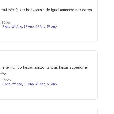
ossui três faixas horizontais de igual tamanho nas cores
Séries
1º Ano
,
2º Ano
,
3º Ano
,
4º Ano
,
5º Ano
e tem cinco faixas horizontais: as faixas superior e
s,...
Séries
1º Ano
,
2º Ano
,
3º Ano
,
4º Ano
,
5º Ano