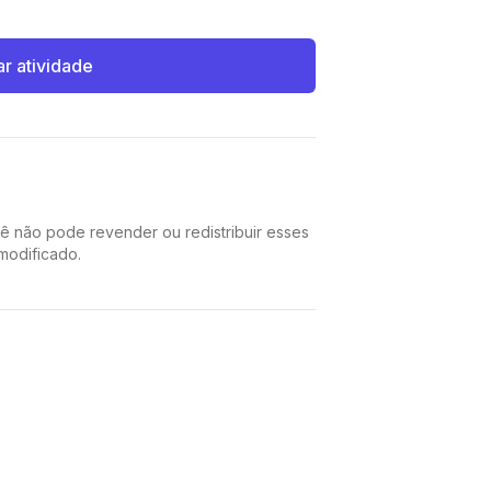
ar atividade
cê não pode revender ou redistribuir esses
 modificado.
Pinterest