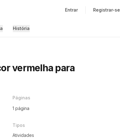
Entrar
Registrar-se
ia
História
cor vermelha para
Páginas
1 página
Tipos
Atividades