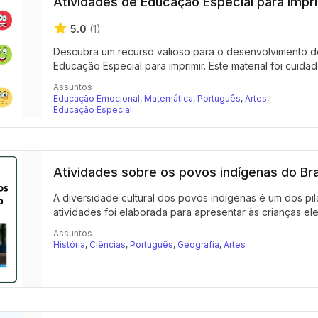
Atividades de Educação Especial para impri
5.0
(1)
Descubra um recurso valioso para o desenvolvimento de
Educação Especial para imprimir. Este material foi cuid
Assuntos
Educação Emocional
,
Matemática
,
Português
,
Artes
,
Educação Especial
Atividades sobre os povos indígenas do Bra
A diversidade cultural dos povos indígenas é um dos pila
atividades foi elaborada para apresentar às crianças el
Assuntos
História
,
Ciências
,
Português
,
Geografia
,
Artes