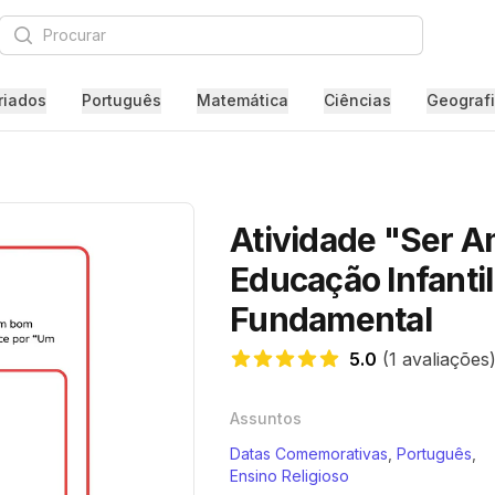
Procurar
riados
Português
Matemática
Ciências
Geograf
Atividade "Ser Am
Educação Infantil
Fundamental
5.0
(1 avaliações
5.0 de 5 estrelas
Assuntos
Datas Comemorativas
,
Português
,
Ensino Religioso