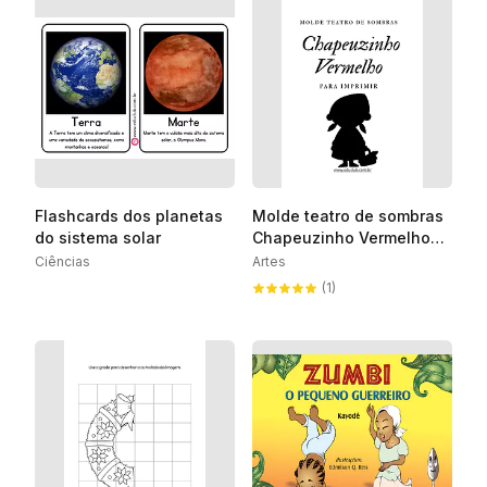
Flashcards dos planetas
Molde teatro de sombras
do sistema solar
Chapeuzinho Vermelho
para imprimir
Ciências
Artes
(1)