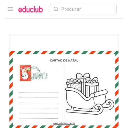
Procurar
Open menu
Educlub