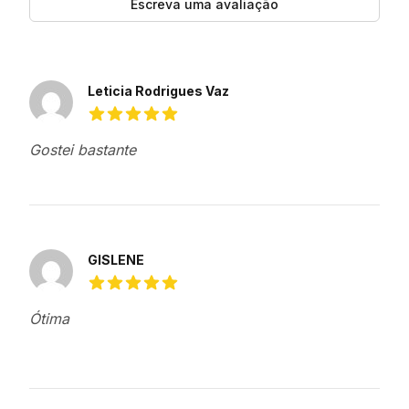
Escreva uma avaliação
Avaliações recentes
Leticia Rodrigues Vaz
5 de 5 estrelas
Gostei bastante
GISLENE
5 de 5 estrelas
Ótima