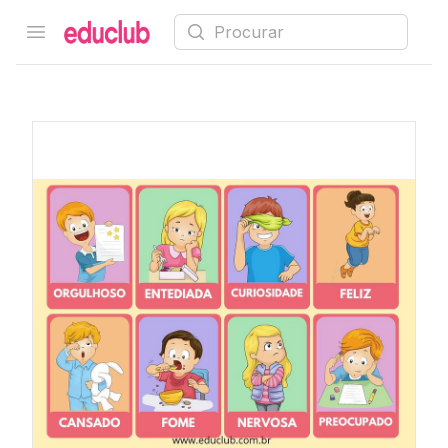
Procurar
Open menu
Educlub