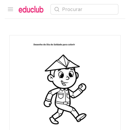
Procurar
Open menu
Educlub