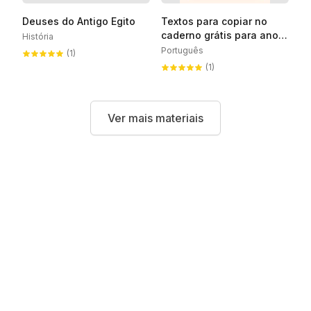
Deuses do Antigo Egito
Textos para copiar no
caderno grátis para anos
História
iniciais do Ensino
Português
(1)
Fundamental
(1)
Ver mais materiais