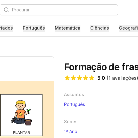
Procurar
riados
Português
Matemática
Ciências
Geograf
Formação de fras
5.0
(1 avaliações
5.0 de 5 estrelas
Assuntos
Português
Séries
1º Ano