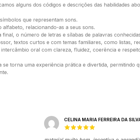
acamos alguns dos códigos e descrições das habilidades ab
 símbolos que representam sons.
do alfabeto, relacionando-as a seus sons.
etra final, o número de letras e sílabas de palavras conhecidas
or, textos curtos e com temas familiares, como listas, rece
intercâmbio oral com clareza, fluidez, coerência e respe
 se torna uma experiência prática e divertida, permitindo
nte.
Avaliações recentes
CELINA MARIA FERREIRA DA SILV
5 de 5 estrelas
material muito bom, incentiva o aprendi