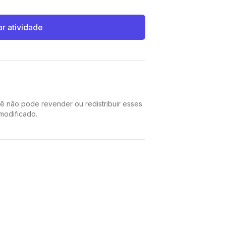
ar atividade
cê não pode revender ou redistribuir esses
 modificado.
Pinterest