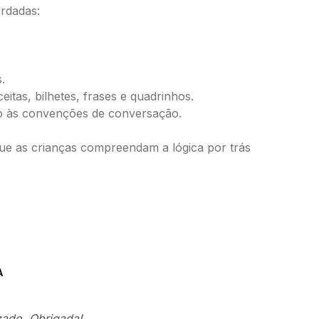
ordadas:
.
itas, bilhetes, frases e quadrinhos.
ito às convenções de conversação.
 que as crianças compreendam a lógica por trás
A
zado. Obrigada!