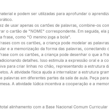
aterial e podem ser utilizadas para aprofundar o aprendiz
rático.
z de usar apenas os cartões de palavras, combine-os com 
ar o cartão de "NOME" correspondente. Em seguida, ela 
a frase, como "O menino joga a bola".
rases com os cartões, a criança pode modelar as palavras
lar e a memorização da forma das palavras, conectando o a
ase com os cartões, a criança pode desenhar o que a fras
dicionando detalhes. Isso estimula a expressão oral e a c
esiva para criar linhas no chão, representando a estrutura
os. A atividade física ajuda a internalizar a estrutura gram
 palavras em diferentes partes da sala de aula. Peça para
esa. A atividade lúdica incentiva a cooperação e a memor
m total alinhamento com a Base Nacional Comum Curricular