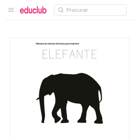
Procurar
Open menu
Educlub