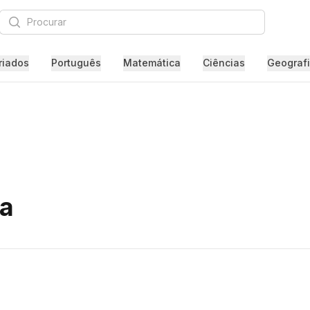
Procurar
riados
Português
Matemática
Ciências
Geograf
ia