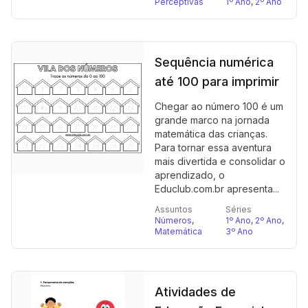
Perceptivas
1º Ano
,
2º Ano
Sequência numérica
até 100 para imprimir
Chegar ao número 100 é um
grande marco na jornada
matemática das crianças.
Para tornar essa aventura
mais divertida e consolidar o
aprendizado, o
Educlub.com.br apresenta...
Assuntos
Séries
Números
,
1º Ano
,
2º Ano
,
Matemática
3º Ano
Atividades de