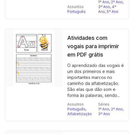
1º Ano
,
2º Ano
,
Assuntos
3º Ano
,
4º
Português
Ano
,
5º Ano
Atividades com
vogais para imprimir
em PDF grátis
O aprendizado das vogais é
um dos primeiros e mais
importantes marcos no
caminho da alfabetização.
São elas que dão som e
forma às palavras, sendo...
Assuntos
Séries
Português
,
1º Ano
,
2º Ano
,
Alfabetização
3º Ano