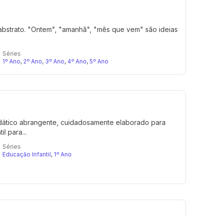
abstrato. "Ontem", "amanhã", "mês que vem" são ideias
Séries
1º Ano
,
2º Ano
,
3º Ano
,
4º Ano
,
5º Ano
idático abrangente, cuidadosamente elaborado para
l para...
Séries
Educação Infantil
,
1º Ano