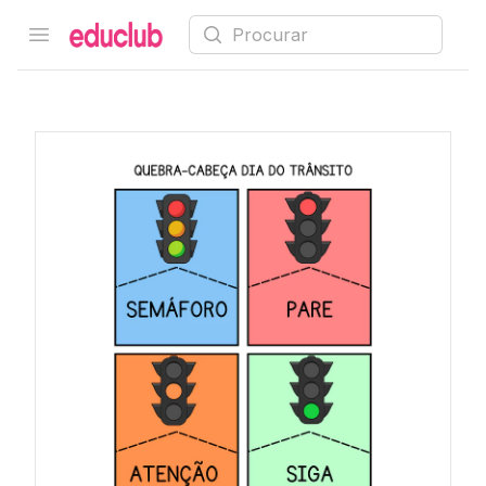
Procurar
Open menu
Educlub