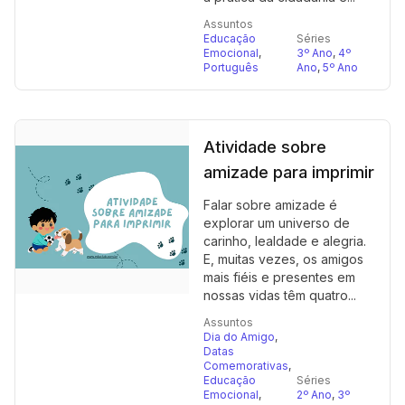
Assuntos
Educação
Séries
Emocional
,
3º Ano
,
4º
Português
Ano
,
5º Ano
Atividade sobre
amizade para imprimir
Falar sobre amizade é
explorar um universo de
carinho, lealdade e alegria.
E, muitas vezes, os amigos
mais fiéis e presentes em
nossas vidas têm quatro...
Assuntos
Dia do Amigo
,
Datas
Comemorativas
,
Educação
Séries
Emocional
,
2º Ano
,
3º