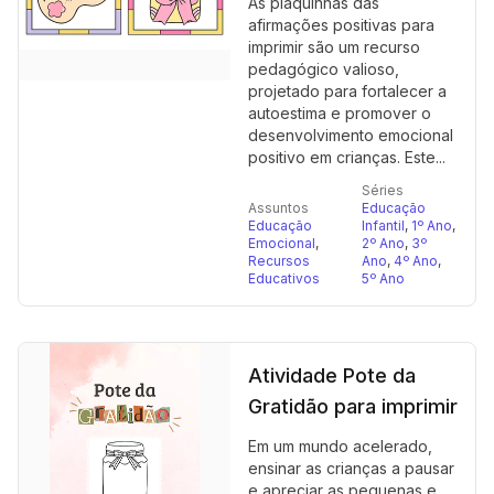
As plaquinhas das
afirmações positivas para
imprimir são um recurso
pedagógico valioso,
projetado para fortalecer a
autoestima e promover o
desenvolvimento emocional
positivo em crianças. Este...
Séries
Assuntos
Educação
Educação
Infantil
,
1º Ano
,
Emocional
,
2º Ano
,
3º
Recursos
Ano
,
4º Ano
,
Educativos
5º Ano
Atividade Pote da
Gratidão para imprimir
Em um mundo acelerado,
ensinar as crianças a pausar
e apreciar as pequenas e