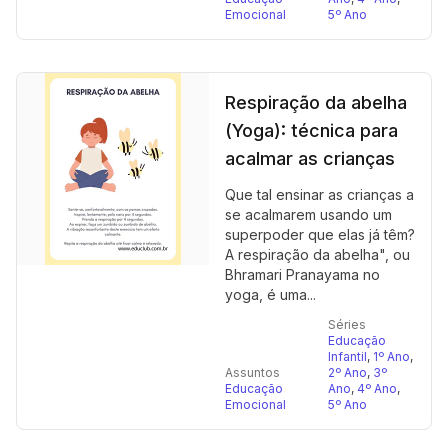
Emocional
5º Ano
Respiração da abelha
(Yoga): técnica para
acalmar as crianças
Que tal ensinar as crianças a
se acalmarem usando um
superpoder que elas já têm?
A respiração da abelha", ou
Bhramari Pranayama no
yoga, é uma...
Séries
Educação
Infantil
,
1º Ano
,
Assuntos
2º Ano
,
3º
Educação
Ano
,
4º Ano
,
Emocional
5º Ano