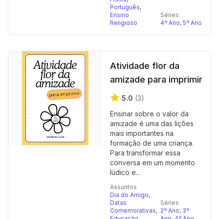
Português
,
Ensino
Séries
Religioso
4º Ano
,
5º Ano
Atividade flor da
amizade para imprimir
5.0
(3)
Ensinar sobre o valor da
amizade é uma das lições
mais importantes na
formação de uma criança.
Para transformar essa
conversa em um momento
lúdico e...
Assuntos
Dia do Amigo
,
Datas
Séries
Comemorativas
,
2º Ano
,
3º
Educação
Ano
,
4º Ano
,