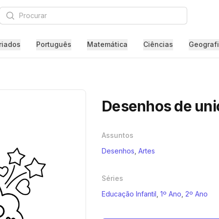
Procurar
riados
Português
Matemática
Ciências
Geograf
Desenhos de unico
Assuntos
Desenhos
,
Artes
Séries
Educação Infantil
,
1º Ano
,
2º Ano