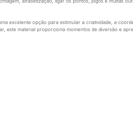
ontagem, alfabetização, ligar os pontos, jogos e muitas o
ma excelente opção para estimular a criatividade, a coord
tar, este material proporciona momentos de diversão e apr