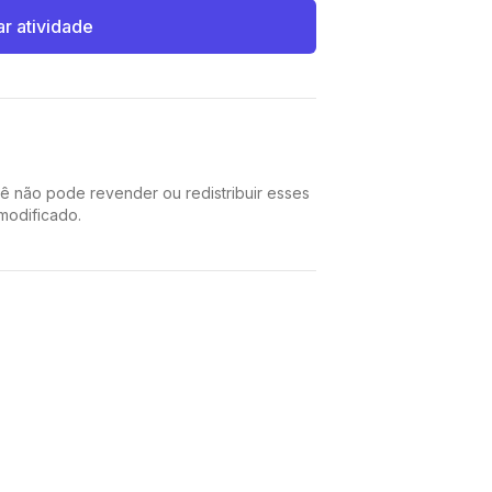
ar atividade
cê não pode revender ou redistribuir esses
 modificado.
Pinterest