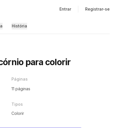
Entrar
Registrar-se
ia
História
́rnio para colorir
Páginas
11 páginas
Tipos
Colorir