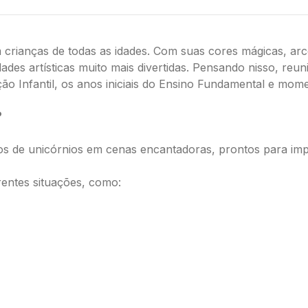
ianças de todas as idades. Com suas cores mágicas, arco-í
dades artísticas muito mais divertidas. Pensando nisso, re
ção Infantil, os anos iniciais do Ensino Fundamental e mom
?
os de unicórnios em cenas encantadoras, prontos para impr
rentes situações, como: