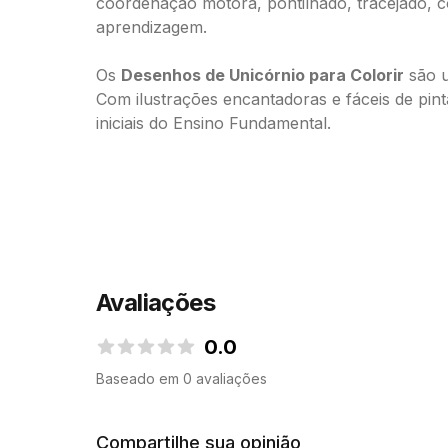
coordenação motora, pontilhado, tracejado, c
aprendizagem.
Os
Desenhos de Unicórnio para Colorir
são u
Com ilustrações encantadoras e fáceis de pin
iniciais do Ensino Fundamental.
Avaliações
0.0
0.0 de 5 estrelas
Baseado em 0 avaliações
Compartilhe sua opinião