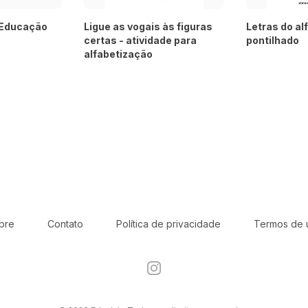
 Educação
Ligue as vogais às figuras
Letras do al
certas - atividade para
pontilhado
alfabetização
bre
Contato
Política de privacidade
Termos de 
Instagram