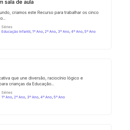
m sala de aula
do, criamos este Recurso para trabalhar os cinco
...
Séries
Educação Infantil
,
1º Ano
,
2º Ano
,
3º Ano
,
4º Ano
,
5º Ano
ativa que une diversão, raciocínio lógico e
ra crianças da Educação...
Séries
1º Ano
,
2º Ano
,
3º Ano
,
4º Ano
,
5º Ano