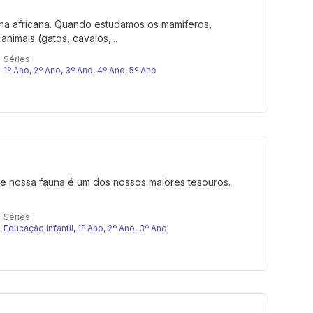
na africana. Quando estudamos os mamíferos,
nimais (gatos, cavalos,...
Séries
1º Ano
,
2º Ano
,
3º Ano
,
4º Ano
,
5º Ano
, e nossa fauna é um dos nossos maiores tesouros.
Séries
Educação Infantil
,
1º Ano
,
2º Ano
,
3º Ano