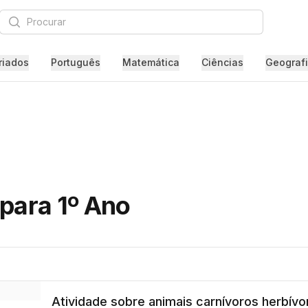
Procurar
riados
Português
Matemática
Ciências
Geograf
 para 1º Ano
Atividade sobre animais carnívoros herbívo