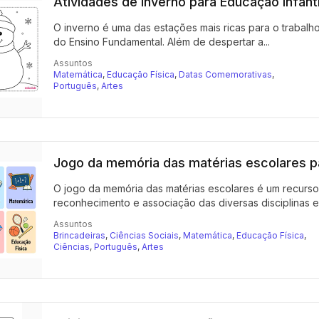
Atividades de inverno para Educação Infant
O inverno é uma das estações mais ricas para o trabalho
do Ensino Fundamental. Além de despertar a...
Assuntos
Matemática
,
Educação Física
,
Datas Comemorativas
,
Português
,
Artes
Jogo da memória das matérias escolares pa
O jogo da memória das matérias escolares é um recurso lú
reconhecimento e associação das diversas disciplinas esc
Assuntos
Brincadeiras
,
Ciências Sociais
,
Matemática
,
Educação Física
,
Ciências
,
Português
,
Artes