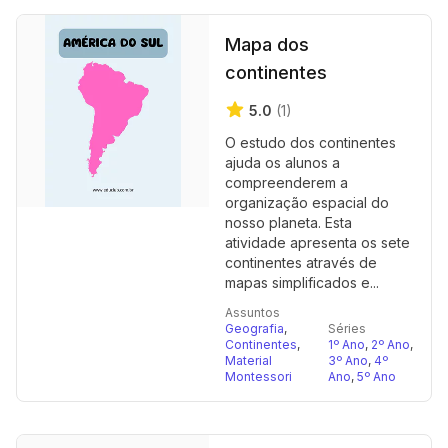
Mapa dos
continentes
5.0
(1)
O estudo dos continentes
ajuda os alunos a
compreenderem a
organização espacial do
nosso planeta. Esta
atividade apresenta os sete
continentes através de
mapas simplificados e...
Assuntos
Geografia
,
Séries
Continentes
,
1º Ano
,
2º Ano
,
Material
3º Ano
,
4º
Montessori
Ano
,
5º Ano