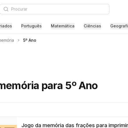
Procurar
riados
Português
Matemática
Ciências
Geograf
memória
5º Ano
 memória para 5º Ano
Jogo da memória das frações para imprimir: