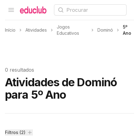
Procurar
Open menu
Educlub
Jogos
5º
Início
Atividades
Dominó
Educativos
Ano
0 resultados
Atividades de Dominó
para 5º Ano
Filtros
Filtros (2)