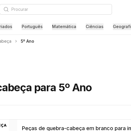
Procurar
riados
Português
Matemática
Ciências
Geograf
abeça
5º Ano
cabeça para 5º Ano
Peças de quebra-cabeça em branco para im