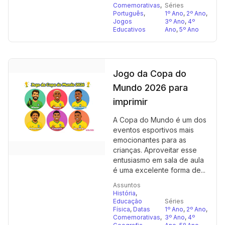
Comemorativas
,
Séries
Português
,
1º Ano
,
2º Ano
,
Jogos
3º Ano
,
4º
Educativos
Ano
,
5º Ano
Jogo da Copa do
Mundo 2026 para
imprimir
A Copa do Mundo é um dos
eventos esportivos mais
emocionantes para as
crianças. Aproveitar esse
entusiasmo em sala de aula
é uma excelente forma de...
Assuntos
História
,
Educação
Séries
Física
,
Datas
1º Ano
,
2º Ano
,
Comemorativas
,
3º Ano
,
4º