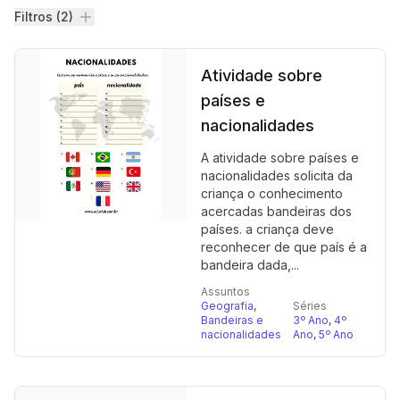
Filtros
Filtros (2)
Atividade sobre
países e
nacionalidades
A atividade sobre países e
nacionalidades solicita da
criança o conhecimento
acercadas bandeiras dos
países. a criança deve
reconhecer de que país é a
bandeira dada,...
Assuntos
Geografia
,
Séries
Bandeiras e
3º Ano
,
4º
nacionalidades
Ano
,
5º Ano