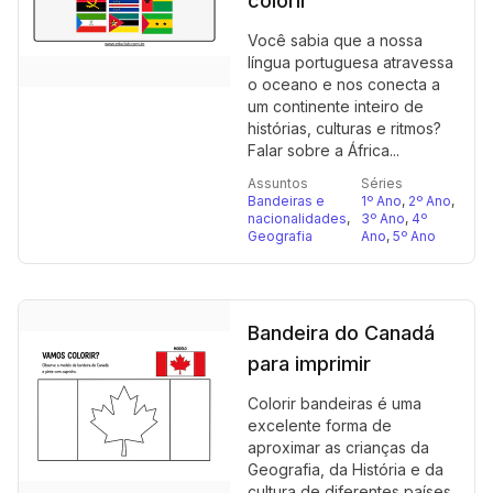
colorir
Você sabia que a nossa
língua portuguesa atravessa
o oceano e nos conecta a
um continente inteiro de
histórias, culturas e ritmos?
Falar sobre a África...
Assuntos
Séries
Bandeiras e
1º Ano
,
2º Ano
,
nacionalidades
,
3º Ano
,
4º
Geografia
Ano
,
5º Ano
Bandeira do Canadá
para imprimir
Colorir bandeiras é uma
excelente forma de
aproximar as crianças da
Geografia, da História e da
cultura de diferentes países.