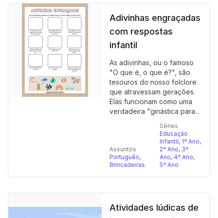
Adivinhas engraçadas
com respostas
infantil
As adivinhas, ou o famoso
"O que é, o que é?", são
tesouros do nosso folclore
que atravessam gerações.
Elas funcionam como uma
verdadeira "ginástica para...
Séries
Educação
Infantil
,
1º Ano
,
Assuntos
2º Ano
,
3º
Português
,
Ano
,
4º Ano
,
Brincadeiras
5º Ano
Atividades lúdicas de