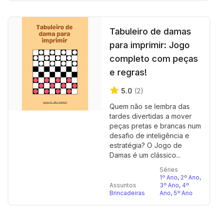
Tabuleiro de damas
para imprimir: Jogo
completo com peças
e regras!
5.0
(2)
Quem não se lembra das
tardes divertidas a mover
peças pretas e brancas num
desafio de inteligência e
estratégia? O Jogo de
Damas é um clássico...
Séries
1º Ano
,
2º Ano
,
Assuntos
3º Ano
,
4º
Brincadeiras
Ano
,
5º Ano