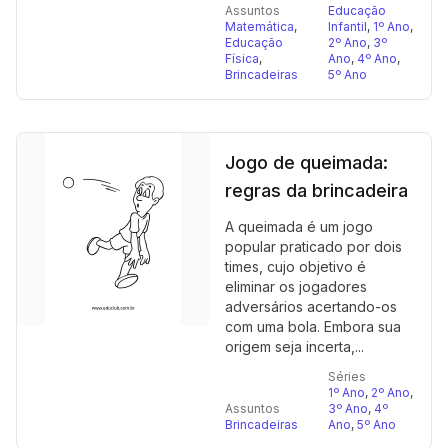
Assuntos
Educação
Matemática
,
Infantil
,
1º Ano
,
Educação
2º Ano
,
3º
Física
,
Ano
,
4º Ano
,
Brincadeiras
5º Ano
Jogo de queimada:
regras da brincadeira
A queimada é um jogo
popular praticado por dois
times, cujo objetivo é
eliminar os jogadores
adversários acertando-os
com uma bola. Embora sua
origem seja incerta,...
Séries
1º Ano
,
2º Ano
,
Assuntos
3º Ano
,
4º
Brincadeiras
Ano
,
5º Ano