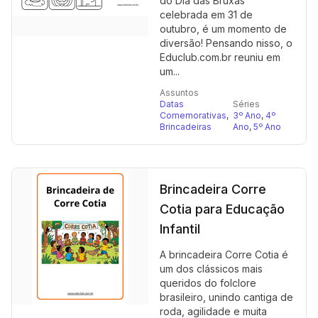
do Dia das Bruxas
celebrada em 31 de
outubro, é um momento de
diversão! Pensando nisso, o
Educlub.com.br reuniu em
um...
Assuntos
Datas
Séries
Comemorativas
,
3º Ano
,
4º
Brincadeiras
Ano
,
5º Ano
Brincadeira Corre
Cotia para Educação
Infantil
A brincadeira Corre Cotia é
um dos clássicos mais
queridos do folclore
brasileiro, unindo cantiga de
roda, agilidade e muita