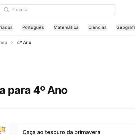
Procurar
riados
Português
Matemática
Ciências
Geograf
vera
4º Ano
a para 4º Ano
Caça ao tesouro da primavera