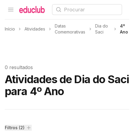
Procurar
Open menu
Educlub
Datas
Dia do
4º
Início
Atividades
Comemorativas
Saci
Ano
0 resultados
Atividades de Dia do Saci
para 4º Ano
Filtros
Filtros (2)