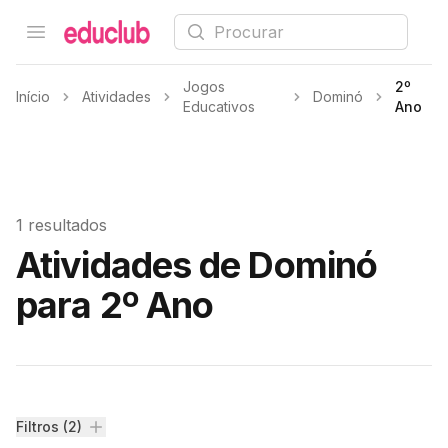
Procurar
Open menu
Educlub
Jogos
2º
Início
Atividades
Dominó
Educativos
Ano
1 resultados
Atividades de Dominó
para 2º Ano
Filtros
Filtros (2)