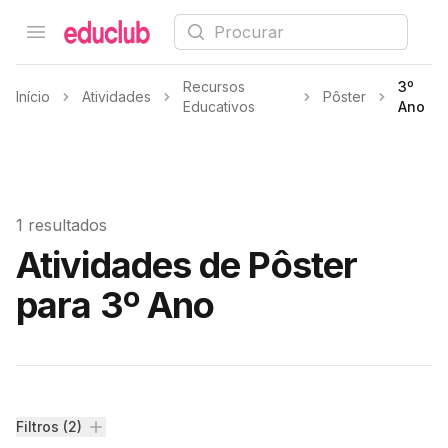
Procurar
Open menu
Educlub
Recursos
3º
Início
Atividades
Pôster
Educativos
Ano
1 resultados
Atividades de Pôster
para 3º Ano
Filtros
Filtros (2)