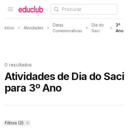
Procurar
Open menu
Educlub
Datas
Dia do
3º
Início
Atividades
Comemorativas
Saci
Ano
0 resultados
Atividades de Dia do Saci
para 3º Ano
Filtros
Filtros (2)