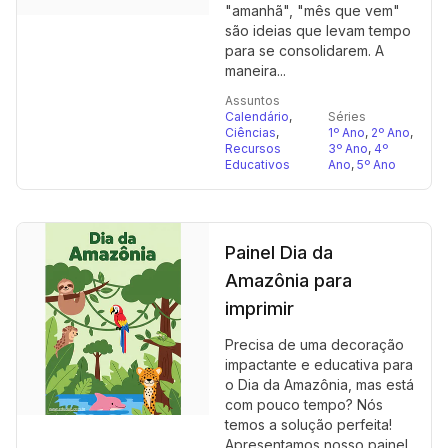
"amanhã", "mês que vem"
são ideias que levam tempo
para se consolidarem. A
maneira...
Assuntos
Calendário
,
Séries
Ciências
,
1º Ano
,
2º Ano
,
Recursos
3º Ano
,
4º
Educativos
Ano
,
5º Ano
Painel Dia da
Amazônia para
imprimir
Precisa de uma decoração
impactante e educativa para
o Dia da Amazônia, mas está
com pouco tempo? Nós
temos a solução perfeita!
Apresentamos nosso painel