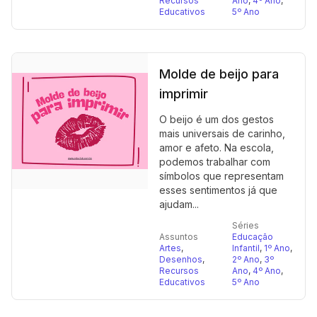
Recursos
Ano
,
4º Ano
,
Educativos
5º Ano
Molde de beijo para
imprimir
O beijo é um dos gestos
mais universais de carinho,
amor e afeto. Na escola,
podemos trabalhar com
símbolos que representam
esses sentimentos já que
ajudam...
Séries
Assuntos
Educação
Artes
,
Infantil
,
1º Ano
,
Desenhos
,
2º Ano
,
3º
Recursos
Ano
,
4º Ano
,
Educativos
5º Ano