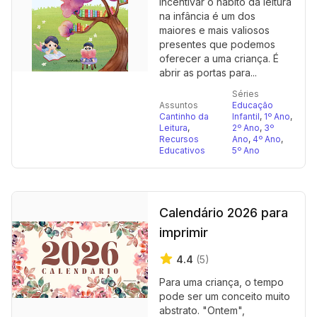
Incentivar o hábito da leitura
na infância é um dos
maiores e mais valiosos
presentes que podemos
oferecer a uma criança. É
abrir as portas para...
Séries
Assuntos
Educação
Cantinho da
Infantil
,
1º Ano
,
Leitura
,
2º Ano
,
3º
Recursos
Ano
,
4º Ano
,
Educativos
5º Ano
Calendário 2026 para
imprimir
4.4
(5)
Para uma criança, o tempo
pode ser um conceito muito
abstrato. "Ontem",