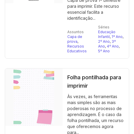
Capa de prova 1º bimestre
para imprimir. Este recurso
essencial facilita a
identificação...
Séries
Assuntos
Educação
Capa de
Infantil
,
1º Ano
,
prova
,
2º Ano
,
3º
Recursos
Ano
,
4º Ano
,
Educativos
5º Ano
Folha pontilhada para
imprimir
Às vezes, as ferramentas
mais simples são as mais
poderosas no processo de
aprendizagem. É o caso da
folha pontilhada, um recurso
que oferecemos agora
para...