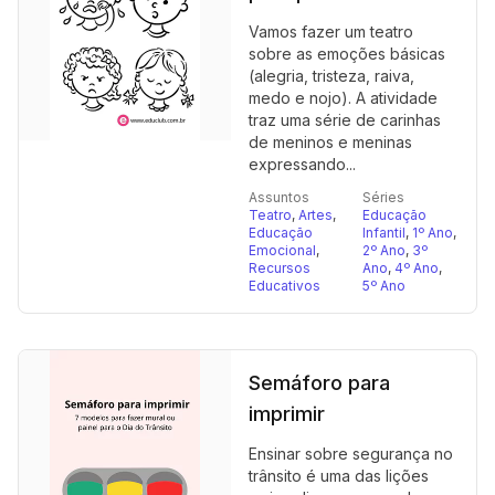
Vamos fazer um teatro
sobre as emoções básicas
(alegria, tristeza, raiva,
medo e nojo). A atividade
traz uma série de carinhas
de meninos e meninas
expressando...
Assuntos
Séries
Teatro
,
Artes
,
Educação
Educação
Infantil
,
1º Ano
,
Emocional
,
2º Ano
,
3º
Recursos
Ano
,
4º Ano
,
Educativos
5º Ano
Semáforo para
imprimir
Ensinar sobre segurança no
trânsito é uma das lições