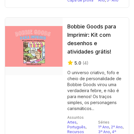
Capa de prova
Ano
,
5º Ano
Bobbie Goods para
Imprimir: Kit com
desenhos e
atividades grátis!
5.0
(4)
O universo criativo, fofo e
cheio de personalidade de
Bobbie Goods virou uma
verdadeira febre, e não é
para menos! Os traços
simples, os personagens
carismáticos...
Assuntos
Artes
,
Séries
Português
,
1º Ano
,
2º Ano
,
Recursos
3º Ano
,
4º