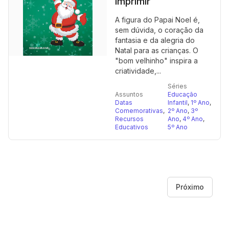
imprimir
A figura do Papai Noel é,
sem dúvida, o coração da
fantasia e da alegria do
Natal para as crianças. O
"bom velhinho" inspira a
criatividade,...
Séries
Assuntos
Educação
Datas
Infantil
,
1º Ano
,
Comemorativas
,
2º Ano
,
3º
Recursos
Ano
,
4º Ano
,
Educativos
5º Ano
Próximo