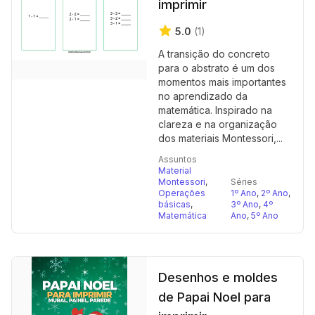
imprimir
5.0
(1)
A transição do concreto
para o abstrato é um dos
momentos mais importantes
no aprendizado da
matemática. Inspirado na
clareza e na organização
dos materiais Montessori,...
Assuntos
Material
Montessori
,
Séries
Operações
1º Ano
,
2º Ano
,
básicas
,
3º Ano
,
4º
Matemática
Ano
,
5º Ano
Desenhos e moldes
de Papai Noel para