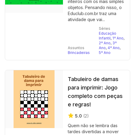
inteiros com os mais simples
objetos. Pensando nisso, o
Educlub.com.br traz uma
atividade que vai...
Séries
Educação
Infantil
,
1º Ano
,
2º Ano
,
3º
Assuntos
Ano
,
4º Ano
,
Brincadeiras
5º Ano
Tabuleiro de damas
para imprimir: Jogo
completo com peças
e regras!
5.0
(2)
Quem não se lembra das
tardes divertidas a mover