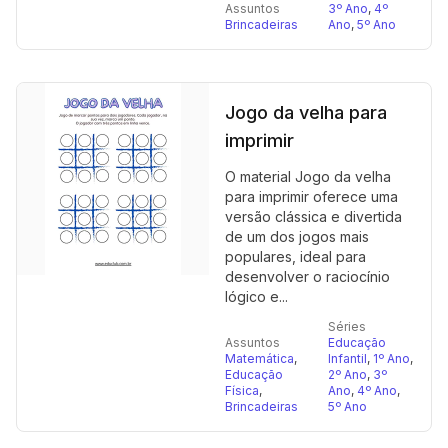
Assuntos
3º Ano
,
4º
Brincadeiras
Ano
,
5º Ano
Jogo da velha para
imprimir
O material Jogo da velha
para imprimir oferece uma
versão clássica e divertida
de um dos jogos mais
populares, ideal para
desenvolver o raciocínio
lógico e...
Séries
Assuntos
Educação
Matemática
,
Infantil
,
1º Ano
,
Educação
2º Ano
,
3º
Física
,
Ano
,
4º Ano
,
Brincadeiras
5º Ano