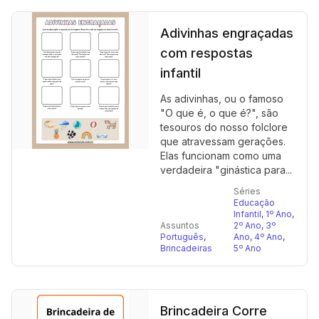
Adivinhas engraçadas
com respostas
infantil
As adivinhas, ou o famoso
"O que é, o que é?", são
tesouros do nosso folclore
que atravessam gerações.
Elas funcionam como uma
verdadeira "ginástica para...
Séries
Educação
Infantil
,
1º Ano
,
Assuntos
2º Ano
,
3º
Português
,
Ano
,
4º Ano
,
Brincadeiras
5º Ano
Brincadeira Corre