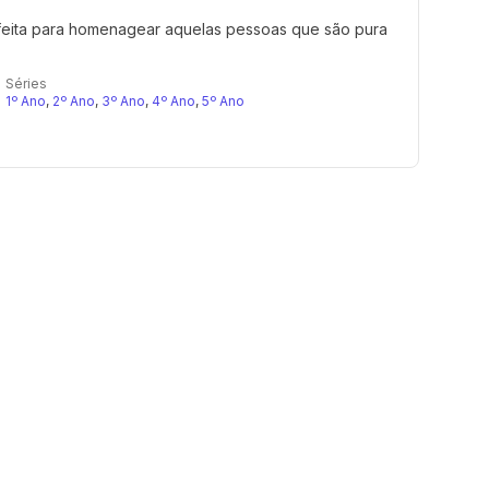
rfeita para homenagear aquelas pessoas que são pura
Séries
1º Ano
,
2º Ano
,
3º Ano
,
4º Ano
,
5º Ano