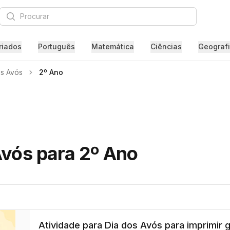
Procurar
riados
Português
Matemática
Ciências
Geograf
os Avós
2º Ano
Avós para 2º Ano
Atividade para Dia dos Avós para imprimir g