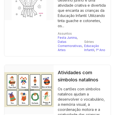
desenho junino é uma
atividade criativa e divertida
que encanta as crianças da
Educação Infantil. Utilizando
tinta guache e cotonetes,
os...
Assuntos
Festa Junina
,
Datas
Séries
Comemorativas
,
Educação
Artes
Infantil
,
1º Ano
Atividades com
símbolos natalinos
Os cartões com símbolos
natalinos ajudam a
desenvolver o vocabulário,
a memória visual, a
coordenação motora e a
criatividade das crianças,