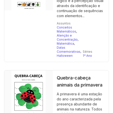
lógico e a percepção visual
através da identificação e
continuação de sequências
com elementos...
Assuntos
Conceitos
Matemáticos
,
Atenção e
Concentração
,
Matemática
,
Datas
Comemorativas
,
Séries
Halloween
1º Ano
Quebra-cabeça
animais da primavera
A primavera é uma estação
do ano caracterizada pela
presença abundante de
animais na natureza. Todos