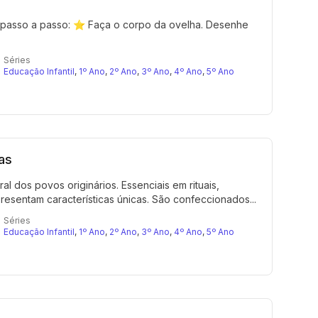
o passo a passo: ⭐ Faça o corpo da ovelha. Desenhe
Séries
Educação Infantil
,
1º Ano
,
2º Ano
,
3º Ano
,
4º Ano
,
5º Ano
as
al dos povos originários. Essenciais em rituais,
presentam características únicas. São confeccionados...
Séries
Educação Infantil
,
1º Ano
,
2º Ano
,
3º Ano
,
4º Ano
,
5º Ano