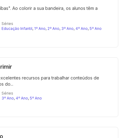
as". Ao colorir a sua bandeira, os alunos têm a
Séries
Educação Infantil
,
1º Ano
,
2º Ano
,
3º Ano
,
4º Ano
,
5º Ano
rimir
 excelentes recursos para trabalhar conteúdos de
s do...
Séries
3º Ano
,
4º Ano
,
5º Ano
so