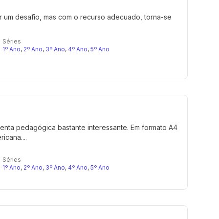
er um desafio, mas com o recurso adecuado, torna-se
.
Séries
1º Ano
,
2º Ano
,
3º Ano
,
4º Ano
,
5º Ano
amenta pedagógica bastante interessante. Em formato A4
icana....
Séries
1º Ano
,
2º Ano
,
3º Ano
,
4º Ano
,
5º Ano