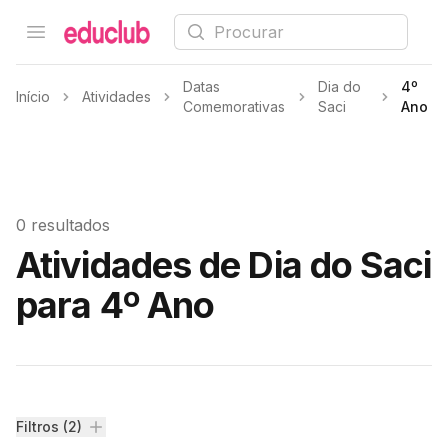
Procurar
Open menu
Educlub
Datas
Dia do
4º
Início
Atividades
Comemorativas
Saci
Ano
0 resultados
Atividades de Dia do Saci
para 4º Ano
Filtros
Filtros (2)