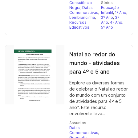
Consciência
Séries
Negra
,
Datas
Educação
Comemorativas
,
Infantil
,
1º Ano
,
Lembrancinha
,
2º Ano
,
3º
Recursos
Ano
,
4º Ano
,
Educativos
5º Ano
Natal ao redor do
mundo - atividades
para 4º e 5 ano
Explore as diversas formas
de celebrar o Natal ao redor
do mundo com um conjunto
de atividades para 4º e 5
ano". Este recurso
envolvente leva...
Assuntos
Datas
Comemorativas
,
Geografia
,