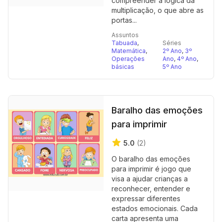
compreender a lógica da
multiplicação, o que abre as
portas...
Assuntos
Tabuada
,
Séries
Matemática
,
2º Ano
,
3º
Operações
Ano
,
4º Ano
,
básicas
5º Ano
Baralho das emoções
para imprimir
5.0
(2)
O baralho das emoções
para imprimir é jogo que
visa a ajudar crianças a
reconhecer, entender e
expressar diferentes
estados emocionais. Cada
carta apresenta uma