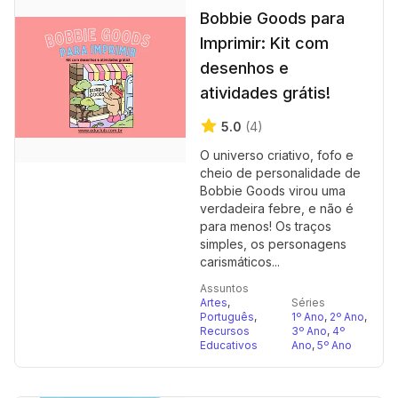
Bobbie Goods para
Imprimir: Kit com
desenhos e
atividades grátis!
5.0
(4)
O universo criativo, fofo e
cheio de personalidade de
Bobbie Goods virou uma
verdadeira febre, e não é
para menos! Os traços
simples, os personagens
carismáticos...
Assuntos
Artes
,
Séries
Português
,
1º Ano
,
2º Ano
,
Recursos
3º Ano
,
4º
Educativos
Ano
,
5º Ano