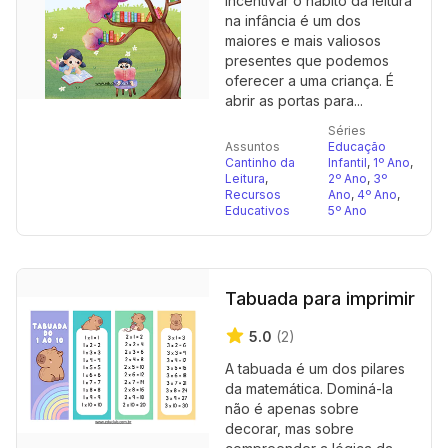
Incentivar o hábito da leitura
na infância é um dos
maiores e mais valiosos
presentes que podemos
oferecer a uma criança. É
abrir as portas para...
Séries
Assuntos
Educação
Cantinho da
Infantil
,
1º Ano
,
Leitura
,
2º Ano
,
3º
Recursos
Ano
,
4º Ano
,
Educativos
5º Ano
Tabuada para imprimir
5.0
(2)
A tabuada é um dos pilares
da matemática. Dominá-la
não é apenas sobre
decorar, mas sobre