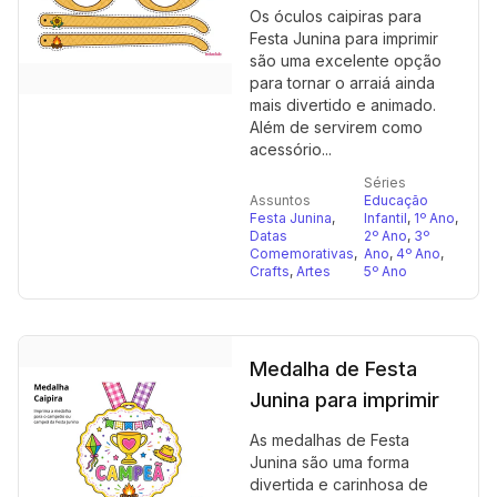
Os óculos caipiras para
Festa Junina para imprimir
são uma excelente opção
para tornar o arraiá ainda
mais divertido e animado.
Além de servirem como
acessório...
Séries
Assuntos
Educação
Festa Junina
,
Infantil
,
1º Ano
,
Datas
2º Ano
,
3º
Comemorativas
,
Ano
,
4º Ano
,
Crafts
,
Artes
5º Ano
Medalha de Festa
Junina para imprimir
As medalhas de Festa
Junina são uma forma
divertida e carinhosa de