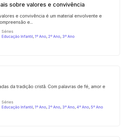
iais sobre valores e convivência
 valores e convivência é um material envolvente e
compreensão e...
Séries
Educação Infantil
,
1º Ano
,
2º Ano
,
3º Ano
das da tradição cristã. Com palavras de fé, amor e
Séries
Educação Infantil
,
1º Ano
,
2º Ano
,
3º Ano
,
4º Ano
,
5º Ano