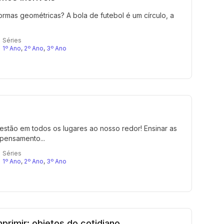
rmas geométricas? A bola de futebol é um círculo, a
Séries
1º Ano
,
2º Ano
,
3º Ano
s estão em todos os lugares ao nosso redor! Ensinar as
pensamento...
Séries
1º Ano
,
2º Ano
,
3º Ano
rimir: objetos do cotidiano