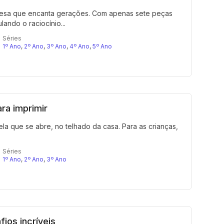
nesa que encanta gerações. Com apenas sete peças
lando o raciocínio...
Séries
1º Ano
,
2º Ano
,
3º Ano
,
4º Ano
,
5º Ano
ra imprimir
ela que se abre, no telhado da casa. Para as crianças,
Séries
1º Ano
,
2º Ano
,
3º Ano
ios incríveis