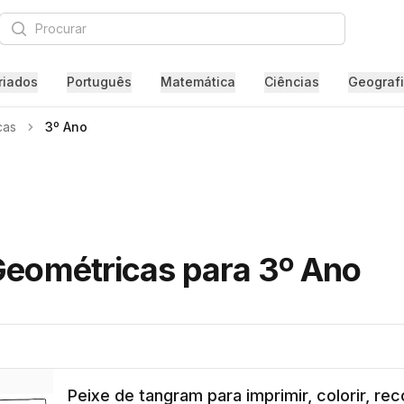
Procurar
riados
Português
Matemática
Ciências
Geograf
cas
3º Ano
Geométricas para 3º Ano
Peixe de tangram para imprimir, colorir, re