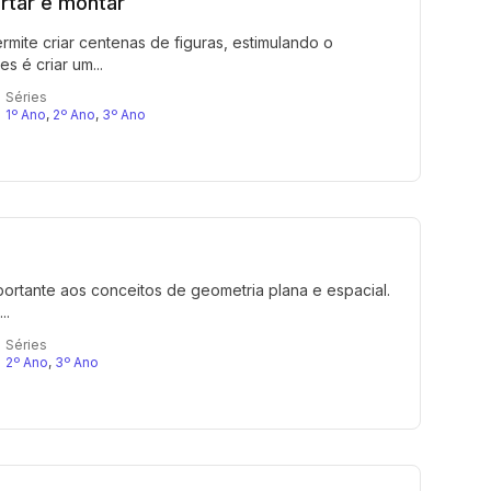
ortar e montar
ite criar centenas de figuras, estimulando o
s é criar um...
Séries
1º Ano
,
2º Ano
,
3º Ano
portante aos conceitos de geometria plana e espacial.
..
Séries
2º Ano
,
3º Ano