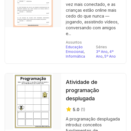
vez mais conectado, e as
crianças estão online mais
cedo do que nunca —
jogando, assistindo vídeos,
conversando com amigos
e...
Assuntos
Educação
Séries
Emocional
,
3º Ano
,
4º
Informática
Ano
,
5º Ano
Atividade de
programação
desplugada
5.0
(1)
A programação desplugada
introduz conceitos
fundamentais de