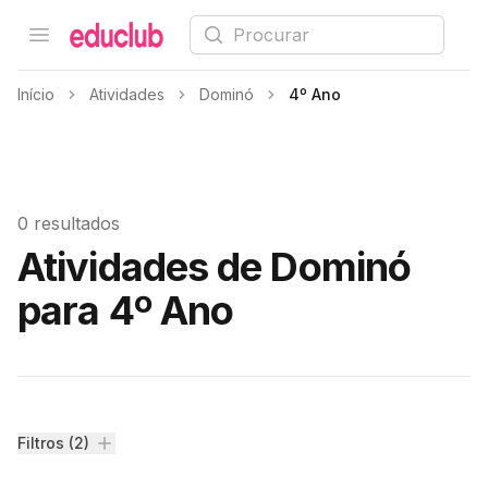
Procurar
Open menu
Educlub
Início
Atividades
Dominó
4º Ano
0 resultados
Atividades de Dominó
para 4º Ano
Filtros
Filtros (2)