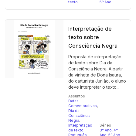
texto
5º Ano
Interpretação de
texto sobre
Consciência Negra
Proposta de interpretação
de texto sobre Dia da
Consciência Negra. A partir
da vinheta de Dona Isaura,
do cartunista Junião, o aluno
deve interpretar o texto...
Assuntos
Datas
Comemorativas
,
Dia da
Consciência
Negra
,
Interpretação
Séries
de texto
,
3º Ano
,
4º
Português
Ano
,
5º Ano