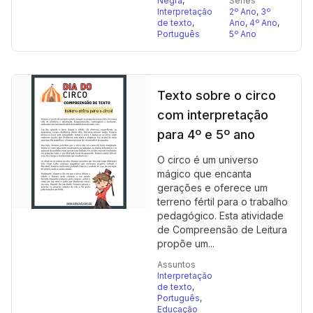
Negra
,
Séries
Interpretação
2º Ano
,
3º
de texto
,
Ano
,
4º Ano
,
Português
5º Ano
Texto sobre o circo
com interpretação
para 4º e 5º ano
O circo é um universo
mágico que encanta
gerações e oferece um
terreno fértil para o trabalho
pedagógico. Esta atividade
de Compreensão de Leitura
propõe um...
Assuntos
Interpretação
de texto
,
Português
,
Educação