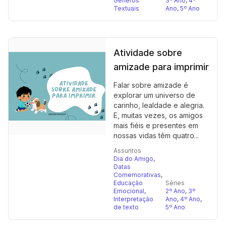
Gêneros
3º Ano
,
4º
Textuais
Ano
,
5º Ano
Atividade sobre
amizade para imprimir
Falar sobre amizade é
explorar um universo de
carinho, lealdade e alegria.
E, muitas vezes, os amigos
mais fiéis e presentes em
nossas vidas têm quatro...
Assuntos
Dia do Amigo
,
Datas
Comemorativas
,
Educação
Séries
Emocional
,
2º Ano
,
3º
Interpretação
Ano
,
4º Ano
,
de texto
5º Ano