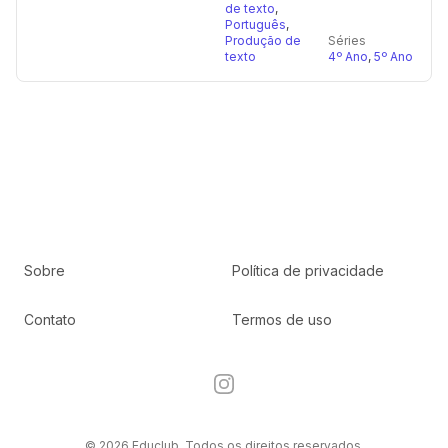
de texto
,
Português
,
Produção de
Séries
texto
4º Ano
,
5º Ano
Sobre
Política de privacidade
Contato
Termos de uso
Instagram
© 2026 Educlub. Todos os direitos reservados.